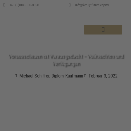
+49 (0)8045 9158998
info@family-future.capital
MSI DEPOTENTWICKLUNGEN
Vorausschauen ist Vorausgedacht – Vollmachten und
Verfügungen
Michael Schiffer, Diplom-Kaufmann
Februar 3, 2022