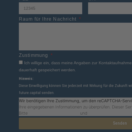
Raum für Ihre Nachricht
Zustimmung
Ich willige ein, dass meine Angaben zur Kontaktaufnahm
dauerhaft gespeichert werden.
Hinweis:
Diese Einwilligung können Sie jederzeit mit Wirkung für die Zukunft w
future.capital senden.
Wir benötigen Ihre Zustimmung, um den reCAPTCHA-Servi
Ihre eingegebenen Informationen zu überprüfen. Dieser Ser
Bitte
lesen Sie die Details durch
und
stimmen Sie der Nutzu
Senden