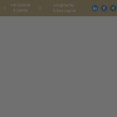
+49 (0)8045
info@family-
9158998
future.capital