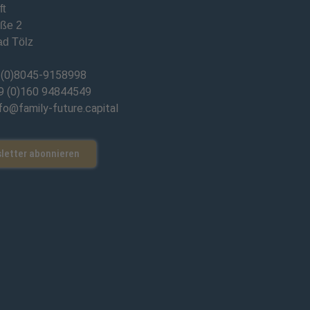
ft
aße 2
d Tölz
 (0)8045-9158998
9 (0)160 94844549
nfo@family-future.capital
letter abonnieren