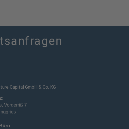
atsanfragen
uture Capital GmbH & Co. KG
z:
, Vorderriß 7
nggries
Büro: