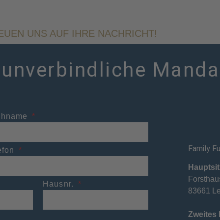
EUEN UNS AUF IHRE NACHRICHT!
 unverbindliche Mand
chname
Family F
efon
Hauptsit
Forsthaus
Hausnr.
83661 Le
Zweites 