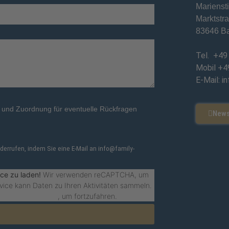
Mariensti
Marktstr
83646 Ba
Tel. +49
Mobil +4
E-Mail: i
e und Zuordnung für eventuelle Rückfragen
News
iderrufen, indem Sie eine E-Mail an info@family-
ce zu laden!
Wir verwenden reCAPTCHA, um
vice kann Daten zu Ihren Aktivitäten sammeln.
ng des Service zu
, um fortzufahren.