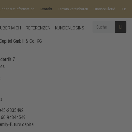
undenerstinformation
Kontakt
Termin vereinbaren
FinanceCloud
FFB
ÜBER MICH
REFERENZEN
KUNDENLOGINS
 Capital GmbH & Co. KG
derriß 7
ies
:
lz
8045-2335492
)160 94844549
amily-future.capital