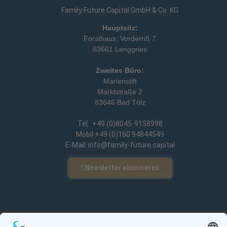
Family Future Capital GmbH & Co. KG
Hauptsitz:
Forsthaus, Vorderriß 7
83661 Lenggries
Zweites Büro:
Marienstift
Marktstraße 2
83646 Bad Tölz
Tel. +49 (0)8045-9158998
Mobil +49 (0)160 94844549
E-Mail: info@family-future.capital
Newsletter abonnieren