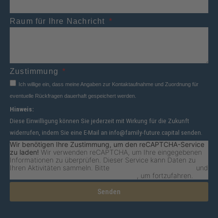
Raum für Ihre Nachricht
Zustimmung
Ich willige ein, dass meine Angaben zur Kontaktaufnahme und Zuordnung für
eventuelle Rückfragen dauerhaft gespeichert werden.
Hinweis:
Diese Einwilligung können Sie jederzeit mit Wirkung für die Zukunft
widerrufen, indem Sie eine E-Mail an info@family-future.capital senden.
Wir benötigen Ihre Zustimmung, um den reCAPTCHA-Service
zu laden!
Wir verwenden reCAPTCHA, um Ihre eingegebenen
Informationen zu überprüfen. Dieser Service kann Daten zu
Ihren Aktivitäten sammeln. Bitte
lesen Sie die Details durch
und
stimmen Sie der Nutzung des Service zu
, um fortzufahren.
Senden