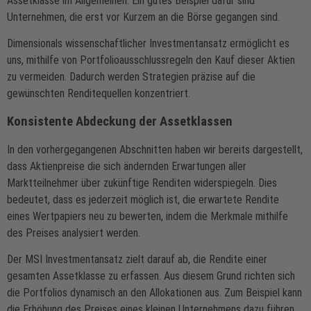
Assetklasse im Allgemeinen. Ein gutes Beispiel dafür sind
Unternehmen, die erst vor Kurzem an die Börse gegangen sind.
Dimensionals wissenschaftlicher Investmentansatz ermöglicht es
uns, mithilfe von Portfolioausschlussregeln den Kauf dieser Aktien
zu vermeiden. Dadurch werden Strategien präzise auf die
gewünschten Renditequellen konzentriert.
Konsistente Abdeckung der Assetklassen
In den vorhergegangenen Abschnitten haben wir bereits dargestellt,
dass Aktienpreise die sich ändernden Erwartungen aller
Marktteilnehmer über zukünftige Renditen widerspiegeln. Dies
bedeutet, dass es jederzeit möglich ist, die erwartete Rendite
eines Wertpapiers neu zu bewerten, indem die Merkmale mithilfe
des Preises analysiert werden.
Der MSI Investmentansatz zielt darauf ab, die Rendite einer
gesamten Assetklasse zu erfassen. Aus diesem Grund richten sich
die Portfolios dynamisch an den Allokationen aus. Zum Beispiel kann
die Erhöhung des Preises eines kleinen Unternehmens dazu führen,