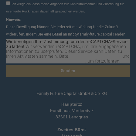
Ich willige ein, dass meine Angaben zur Kontaktaufnahme und Zuordnung für
eventuelle Rückfragen dauerhaft gespeichert werden.
Hinweis:
Diese Einwilligung können Sie jederzeit mit Wirkung für die Zukunft
widerrufen, indem Sie eine E-Mail an info@family-future.capital senden.
Wir benötigen Ihre Zustimmung, um den reCAPTCHA-Service
zu laden!
Wir verwenden reCAPTCHA, um Ihre eingegebenen
Informationen zu überprüfen. Dieser Service kann Daten zu
Ihren Aktivitäten sammeln. Bitte
lesen Sie die Details durch
und
stimmen Sie der Nutzung des Service zu
, um fortzufahren.
Senden
Family Future Capital GmbH & Co. KG
Hauptsitz:
Forsthaus, Vorderriß 7
83661 Lenggries
Zweites Büro:
Marienstift