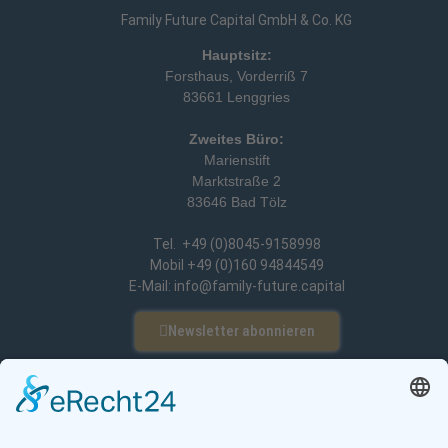
Family Future Capital GmbH & Co. KG
Hauptsitz:
Forsthaus, Vorderriß 7
83661 Lenggries
Zweites Büro:
Marienstift
Marktstraße 2
83646 Bad Tölz
Tel. +49 (0)8045-9158998
Mobil +49 (0)160 94844549
E-Mail: info@family-future.capital
Newsletter abonnieren