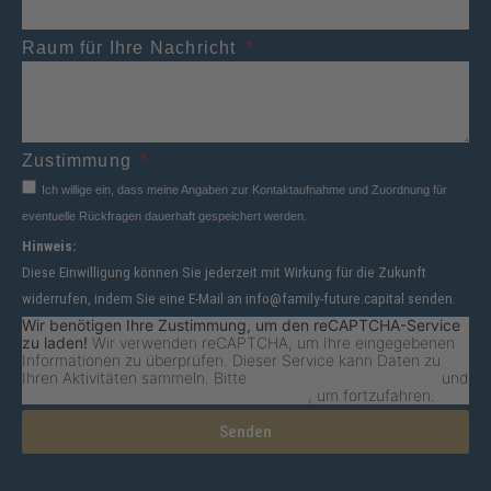
Raum für Ihre Nachricht
Zustimmung
Ich willige ein, dass meine Angaben zur Kontaktaufnahme und Zuordnung für
eventuelle Rückfragen dauerhaft gespeichert werden.
Hinweis:
Diese Einwilligung können Sie jederzeit mit Wirkung für die Zukunft
widerrufen, indem Sie eine E-Mail an info@family-future.capital senden.
Wir benötigen Ihre Zustimmung, um den reCAPTCHA-Service
zu laden!
Wir verwenden reCAPTCHA, um Ihre eingegebenen
Informationen zu überprüfen. Dieser Service kann Daten zu
Ihren Aktivitäten sammeln. Bitte
lesen Sie die Details durch
und
stimmen Sie der Nutzung des Service zu
, um fortzufahren.
Senden