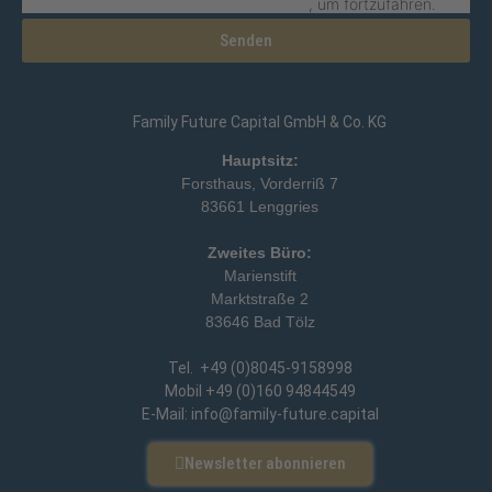
stimmen Sie der Nutzung des Service zu
, um fortzufahren.
Senden
Family Future Capital GmbH & Co. KG
Hauptsitz:
Forsthaus, Vorderriß 7
83661 Lenggries
Zweites Büro:
Marienstift
Marktstraße 2
83646 Bad Tölz
Tel. +49 (0)8045-9158998
Mobil +49 (0)160 94844549
E-Mail: info@family-future.capital
Newsletter abonnieren