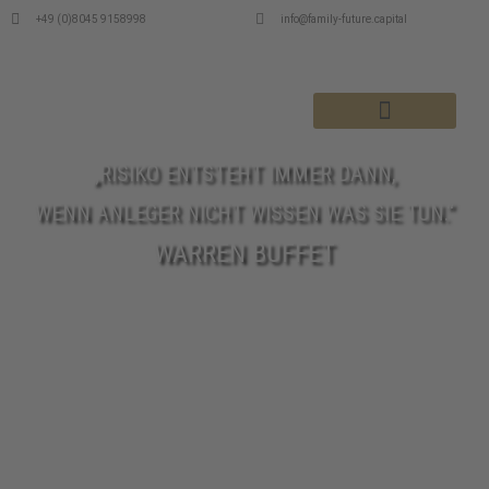
+49 (0)8045 9158998
info@family-future.capital
MSI DEPOTENTWICKLUNGEN
„RISIKO ENTSTEHT IMMER DANN,
WENN ANLEGER NICHT WISSEN WAS SIE TUN.“
WARREN BUFFET