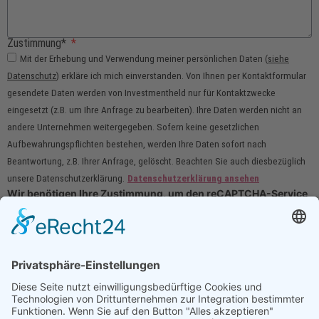
Zustimmung*
Mit der Erhebung und Verwendung meiner persönlichen Daten (
siehe
Datenschutz
) erkläre ich mich einverstanden. Von Ihnen per Kontaktformular
gesendete Daten werden von Investmentheld nur für Kontaktzwecke
eingesetzt (z.B. um Ihre Anfrage zu bearbeiten). Ihre Daten werden nicht an
andere Unternehmen weitergegeben. Sofern keine gesetzlichen
Aufbewahrungspflichten bestehen, werden Ihre Daten sofort nach
Beantwortung, z.B. Ihrer Anfrage, gelöscht. Beachten Sie auch diesbezüglich
unsere Datenschutzerklärung.
Datenschutzerklärung ansehen
Wir benötigen Ihre Zustimmung, um den reCAPTCHA-Service
zu laden!
Wir verwenden reCAPTCHA, um Ihre eingegebenen
Informationen zu überprüfen. Dieser Service kann Daten zu Ihren
Aktivitäten sammeln. Bitte
lesen Sie die Details durch
und
stimmen Sie der Nutzung des Service zu
, um fortzufahren.
Senden
Newsletter erhalten