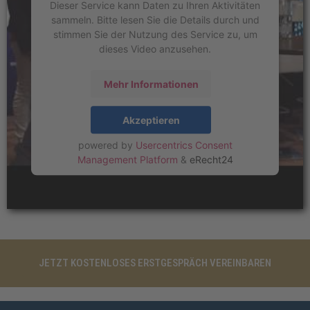
Dieser Service kann Daten zu Ihren Aktivitäten
sammeln. Bitte lesen Sie die Details durch und
stimmen Sie der Nutzung des Service zu, um
dieses Video anzusehen.
Mehr Informationen
Akzeptieren
powered by
Usercentrics Consent
Management Platform
&
eRecht24
JETZT KOSTENLOSES ERSTGESPRÄCH VEREINBAREN