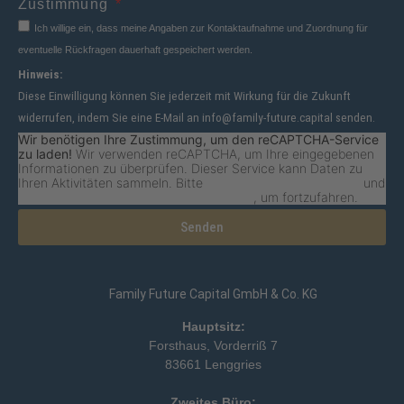
Zustimmung
Ich willige ein, dass meine Angaben zur Kontaktaufnahme und Zuordnung für
eventuelle Rückfragen dauerhaft gespeichert werden.
Hinweis:
Diese Einwilligung können Sie jederzeit mit Wirkung für die Zukunft
widerrufen, indem Sie eine E-Mail an info@family-future.capital senden.
Wir benötigen Ihre Zustimmung, um den reCAPTCHA-Service
zu laden!
Wir verwenden reCAPTCHA, um Ihre eingegebenen
Informationen zu überprüfen. Dieser Service kann Daten zu
Ihren Aktivitäten sammeln. Bitte
lesen Sie die Details durch
und
stimmen Sie der Nutzung des Service zu
, um fortzufahren.
Senden
Family Future Capital GmbH & Co. KG
Hauptsitz:
Forsthaus, Vorderriß 7
83661 Lenggries
Zweites Büro: