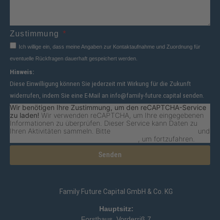
Zustimmung
Ich willige ein, dass meine Angaben zur Kontaktaufnahme und Zuordnung für
eventuelle Rückfragen dauerhaft gespeichert werden.
Hinweis:
Diese Einwilligung können Sie jederzeit mit Wirkung für die Zukunft
widerrufen, indem Sie eine E-Mail an info@family-future.capital senden.
Wir benötigen Ihre Zustimmung, um den reCAPTCHA-Service
zu laden!
Wir verwenden reCAPTCHA, um Ihre eingegebenen
Informationen zu überprüfen. Dieser Service kann Daten zu
Ihren Aktivitäten sammeln. Bitte
lesen Sie die Details durch
und
stimmen Sie der Nutzung des Service zu
, um fortzufahren.
Senden
Family Future Capital GmbH & Co. KG
Hauptsitz:
Forsthaus, Vorderriß 7