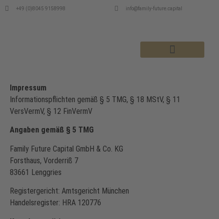
+49 (0)8045 9158998
info@family-future.capital
MSI DEPOTENTWICKLUNGEN
Impressum
Informationspflichten gemäß § 5 TMG, § 18 MStV, § 11
VersVermV, § 12 FinVermV
Angaben gemäß § 5 TMG
Family Future Capital GmbH & Co. KG
Forsthaus, Vorderriß 7
83661 Lenggries
Registergericht: Amtsgericht München
Handelsregister: HRA 120776