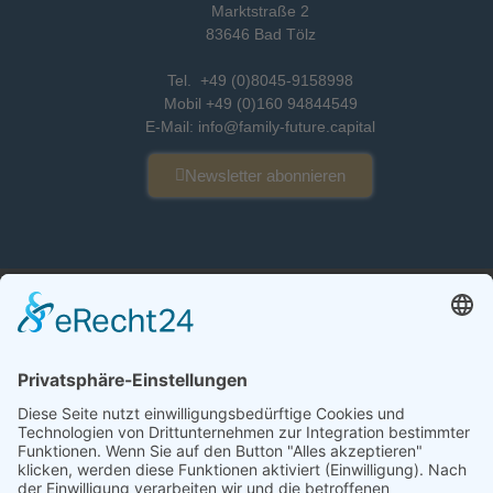
Marktstraße 2
83646 Bad Tölz
Tel. +49 (0)8045-9158998
Mobil +49 (0)160 94844549
E-Mail: info@family-future.capital
Newsletter abonnieren
Impressum
Datenschutz
Newsletter-Einstellungen
Cookie-Einstellungen
Eine Webseite von Pfeiffer-IT
Newsletter erhalten