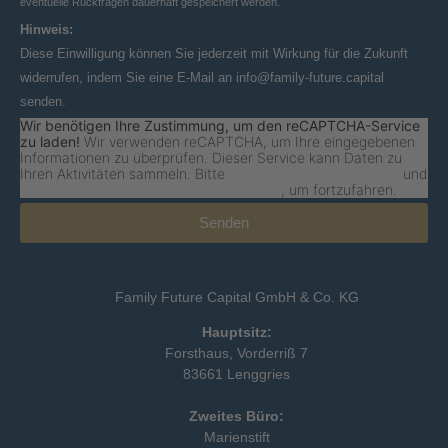
eventuelle Rückfragen dauerhaft gespeichert werden.
Hinweis:
Diese Einwilligung können Sie jederzeit mit Wirkung für die Zukunft
widerrufen, indem Sie eine E-Mail an info@family-future.capital
senden.
Wir benötigen Ihre Zustimmung, um den reCAPTCHA-Service
zu laden!
Wir verwenden reCAPTCHA, um Ihre eingegebenen
Informationen zu überprüfen. Dieser Service kann Daten zu
Ihren Aktivitäten sammeln. Bitte
lesen Sie die Details durch
und
stimmen Sie der Nutzung des Service zu
, um fortzufahren.
Senden
Family Future Capital GmbH & Co. KG
Hauptsitz:
Forsthaus, Vorderriß 7
83661 Lenggries
Zweites Büro:
Marienstift