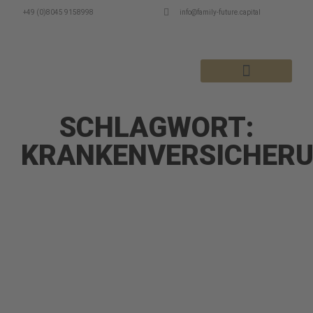
+49 (0)8045 9158998
info@family-future.capital
MSI DEPOTENTWICKLUNGEN
SCHLAGWORT:
KRANKENVERSICHER