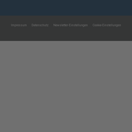
Impressum
Datenschutz
Newsletter-Einstellungen
Cookie-Einstellungen
Eine Webseite von Pfeiffer-IT