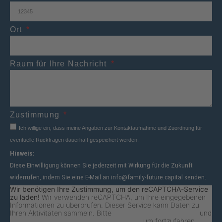
Ort
Raum für Ihre Nachricht
Zustimmung
Ich willige ein, dass meine Angaben zur Kontaktaufnahme und Zuordnung für
eventuelle Rückfragen dauerhaft gespeichert werden.
Hinweis:
Diese Einwilligung können Sie jederzeit mit Wirkung für die Zukunft
widerrufen, indem Sie eine E-Mail an info@family-future.capital senden.
Wir benötigen Ihre Zustimmung, um den reCAPTCHA-Service
zu laden!
Wir verwenden reCAPTCHA, um Ihre eingegebenen
Informationen zu überprüfen. Dieser Service kann Daten zu
Ihren Aktivitäten sammeln. Bitte
lesen Sie die Details durch
und
stimmen Sie der Nutzung des Service zu
, um fortzufahren.