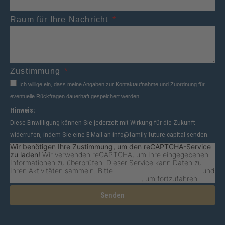
Raum für Ihre Nachricht
Zustimmung
Ich willige ein, dass meine Angaben zur Kontaktaufnahme und Zuordnung für
eventuelle Rückfragen dauerhaft gespeichert werden.
Hinweis:
Diese Einwilligung können Sie jederzeit mit Wirkung für die Zukunft
widerrufen, indem Sie eine E-Mail an info@family-future.capital senden.
Wir benötigen Ihre Zustimmung, um den reCAPTCHA-Service
zu laden!
Wir verwenden reCAPTCHA, um Ihre eingegebenen
Informationen zu überprüfen. Dieser Service kann Daten zu
Ihren Aktivitäten sammeln. Bitte
lesen Sie die Details durch
und
stimmen Sie der Nutzung des Service zu
, um fortzufahren.
Senden