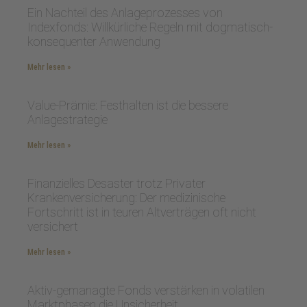
Ein Nachteil des Anlageprozesses von
Indexfonds: Willkürliche Regeln mit dogmatisch-
konsequenter Anwendung
Mehr lesen »
Value-Prämie: Festhalten ist die bessere
Anlagestrategie
Mehr lesen »
Finanzielles Desaster trotz Privater
Krankenversicherung: Der medizinische
Fortschritt ist in teuren Altverträgen oft nicht
versichert
Mehr lesen »
Aktiv-gemanagte Fonds verstärken in volatilen
Marktphasen die Unsicherheit.