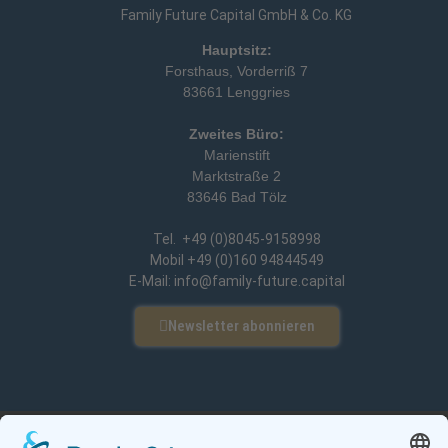
Family Future Capital GmbH & Co. KG
Hauptsitz:
Forsthaus, Vorderriß 7
83661 Lenggries
Zweites Büro:
Marienstift
Marktstraße 2
83646 Bad Tölz
Tel. +49 (0)8045-9158998
Mobil +49 (0)160 94844549
E-Mail: info@family-future.capital
Newsletter abonnieren
Impressum
Datenschutz
Newsletter-Einstellungen
Cookie-Einstellungen