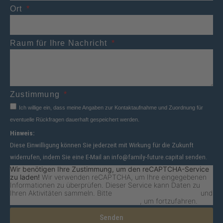
Ort
Raum für Ihre Nachricht
Zustimmung
Ich willige ein, dass meine Angaben zur Kontaktaufnahme und Zuordnung für
eventuelle Rückfragen dauerhaft gespeichert werden.
Hinweis:
Diese Einwilligung können Sie jederzeit mit Wirkung für die Zukunft
widerrufen, indem Sie eine E-Mail an info@family-future.capital senden.
Wir benötigen Ihre Zustimmung, um den reCAPTCHA-Service
zu laden!
Wir verwenden reCAPTCHA, um Ihre eingegebenen
Informationen zu überprüfen. Dieser Service kann Daten zu
Ihren Aktivitäten sammeln. Bitte
lesen Sie die Details durch
und
stimmen Sie der Nutzung des Service zu
, um fortzufahren.
Senden