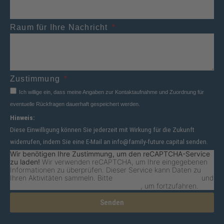
Raum für Ihre Nachricht
Zustimmung
Ich willige ein, dass meine Angaben zur Kontaktaufnahme und Zuordnung für
eventuelle Rückfragen dauerhaft gespeichert werden.
Hinweis:
Diese Einwilligung können Sie jederzeit mit Wirkung für die Zukunft
widerrufen, indem Sie eine E-Mail an info@family-future.capital senden.
Wir benötigen Ihre Zustimmung, um den reCAPTCHA-Service
zu laden!
Wir verwenden reCAPTCHA, um Ihre eingegebenen
Informationen zu überprüfen. Dieser Service kann Daten zu
Ihren Aktivitäten sammeln. Bitte
lesen Sie die Details durch
und
stimmen Sie der Nutzung des Service zu
, um fortzufahren.
Senden